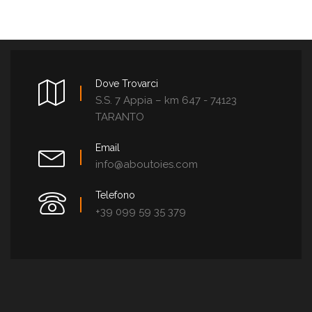
Dove Trovarci
S.S. 7 Appia – km 647 - 74123
TARANTO
Email
info@aboutoies.com
Telefono
+39 099 59 35 379