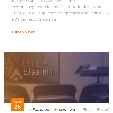
impianti elettrici, ovvero lavori sotto
tensione seguendo le novità introdotte dalla Norma
CEI 11-27 la cui applicazione è prevista dagli articoli 82
e 83 del Testo Unico sicu...
READ MORE
GEN
26
In:
Formazione
By:
admin_oies
0
2326