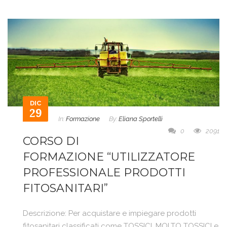
DIC
29
In:
Formazione
By:
Eliana Sportelli
0
2091
CORSO DI
FORMAZIONE “UTILIZZATORE
PROFESSIONALE PRODOTTI
FITOSANITARI”
Descrizione: Per acquistare e impiegare prodotti
fitosanitari classificati come TOSSICI, MOLTO TOSSICI e