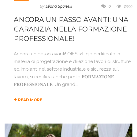
By:
Eliana Sportelli
0
2999
ANCORA UN PASSO AVANTI: UNA
GARANZIA NELLA FORMAZIONE
PROFESSIONALE!
Ancora un passo avanti! OIES srl, già certificata in
materia di progettazione e direzione lavori di strutture
ed impianti nel settore industriale e sicurezza sul
lavoro, si certifica anche per la 𝐅𝐎𝐑𝐌𝐀𝐙𝐈𝐎𝐍𝐄
𝐏𝐑𝐎𝐅𝐄𝐒𝐒𝐈𝐎𝐍𝐀𝐋𝐄. Un grand...
READ MORE