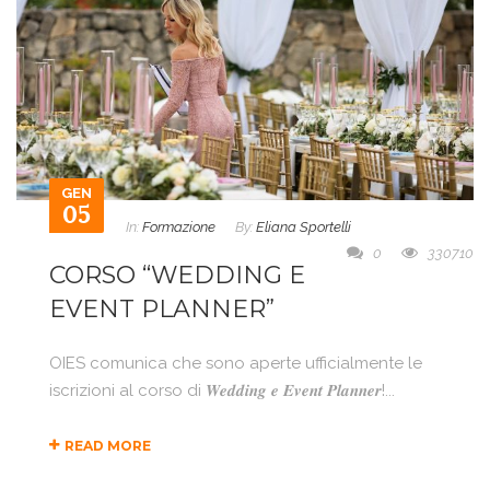
GEN
05
In:
Formazione
By:
Eliana Sportelli
0
330710
CORSO “WEDDING E
EVENT PLANNER”
OIES comunica che sono aperte ufficialmente le
iscrizioni al corso di 𝑾𝒆𝒅𝒅𝒊𝒏𝒈 𝒆 𝑬𝒗𝒆𝒏𝒕 𝑷𝒍𝒂𝒏𝒏𝒆𝒓!...
READ MORE