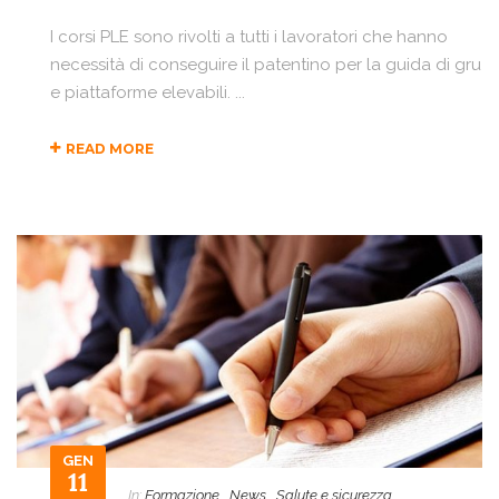
I corsi PLE sono rivolti a tutti i lavoratori che hanno
necessità di conseguire il patentino per la guida di gru
e piattaforme elevabili. ...
READ MORE
GEN
11
In:
Formazione
,
News
,
Salute e sicurezza