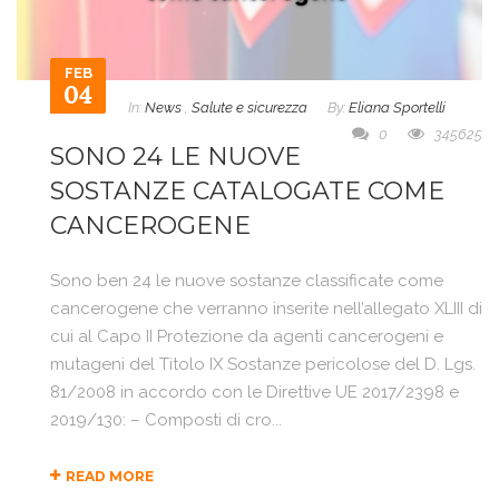
FEB
04
In:
News
,
Salute e sicurezza
By:
Eliana Sportelli
0
345625
SONO 24 LE NUOVE
SOSTANZE CATALOGATE COME
CANCEROGENE
Sono ben 24 le nuove sostanze classificate come
cancerogene che verranno inserite nell’allegato XLIII di
cui al Capo II Protezione da agenti cancerogeni e
mutageni del Titolo IX Sostanze pericolose del D. Lgs.
81/2008 in accordo con le Direttive UE 2017/2398 e
2019/130: – Composti di cro...
READ MORE