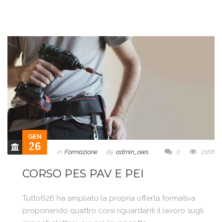
GEN
26
In:
Formazione
By:
admin_oies
0
2168
CORSO PES PAV E PEI
Tutto626 ha ampliato la propria offerta formativa
proponendo quattro corsi riguardanti il lavoro sugli