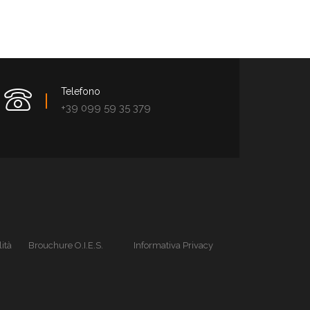
Telefono
+39 099 59 35 379
ità
Brouchure O.I.E.S.
Informativa Privacy