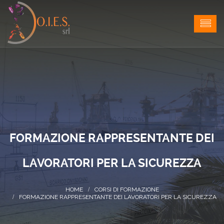
FORMAZIONE RAPPRESENTANTE DEI
LAVORATORI PER LA SICUREZZA
CORSI DI FORMAZIONE
FORMAZIONE RAPPRESENTANTE DEI LAVORATORI PER LA SICUREZZA