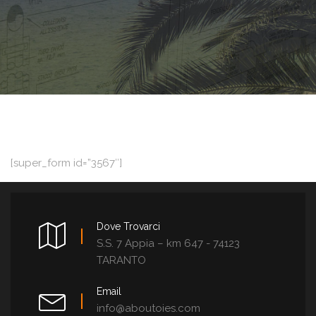
[super_form id=”3567″]
Dove Trovarci
S.S. 7 Appia – km 647 - 74123
TARANTO
Email
info@aboutoies.com