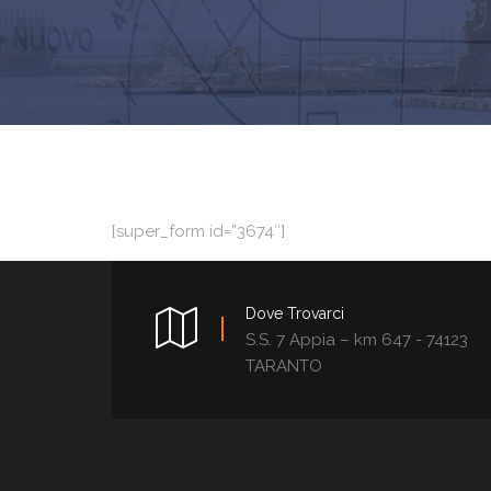
[super_form id=”3674″]
Dove Trovarci
S.S. 7 Appia – km 647 - 74123
TARANTO