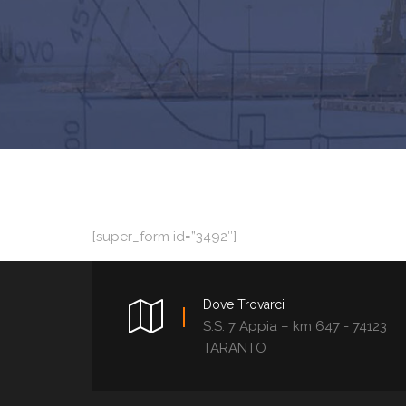
[super_form id=”3492″]
Dove Trovarci
S.S. 7 Appia – km 647 - 74123
TARANTO