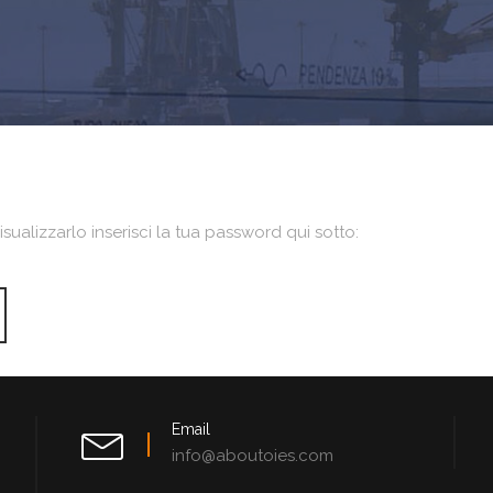
ualizzarlo inserisci la tua password qui sotto:
Email
info@aboutoies.com