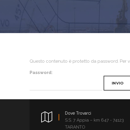
Questo contenuto è protetto da password. Per vis
Password:
Dove Trovarci
S.S. 7 Appia – km 647 - 74123
TARANTO